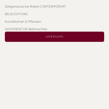
Zeitgenössische Möbel CONTEMPORARY
BELEUCHTUNG
Kunstblumen & Pflanzen
SAISONDECOR Weihnachten
ANWENDEN
ANTIQUITÄT
AUSVERKAUFT
In den Warenkorb
Konsolentisch Modern mit
Runder Esstisch Louis XVI