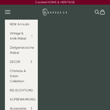
Zum Inhalt springen
Curated HOME & HERITAGE
Kastellan
Menü
Suchen
Waren
NEW Arrivals
Vintage &
Antik Möbel
Zeitgenössische
Möbel
DECOR
Chateau &
Salon
Collektion
BELEUCHTUNG
AUFBEWAHRUNG
Accessoires