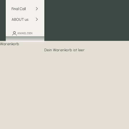
Final Call
ABOUT us
ANMELDEN
Warenkorb
Dein Warenkorb ist leer
Tische & Konsolen