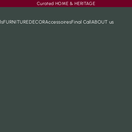
Curated HOME & HERITAGE
ls
FURNITURE
DECOR
Accessoires
Final Call
ABOUT us