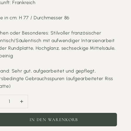
unft: Frankreich
e in cm: H 77 / Durchmesser 86
hen oder Besonderes: Stilvoller französischer
ntisch/Säulentisch mit aufwendiger Intarsienarbeit
der Rundplatte, Hochglanz, sechseckige Mittelsäule,
beinig
and: Sehr gut, aufgearbeitet und gepflegt,
ersbedingte Gebrauchsspuren (aufgearbeiteter Riss
latte)
hl verringern
Anzahl erhöhen
IN DEN WARENKORB