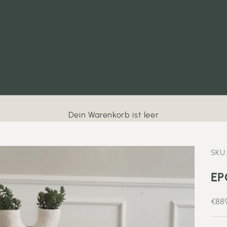
Dein Warenkorb ist leer
SKU:
EP
Ang
€88