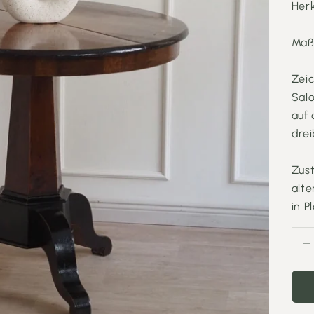
Herk
Maß
Zeic
Salo
auf 
drei
Zust
alt
in P
Anza